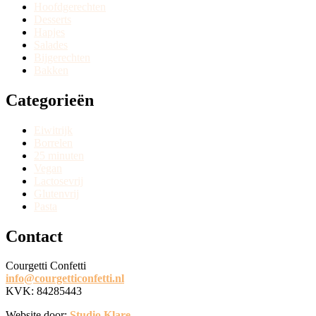
Hoofdgerechten
Desserts
Hapjes
Salades
Bijgerechten
Bakken
Categorieën
Eiwitrijk
Borrelen
25 minuten
Vegan
Lactosevrij
Glutenvrij
Pasta
Contact
Courgetti Confetti
info@courgetticonfetti.nl
KVK:
84285443
Website door:
Studio Klare