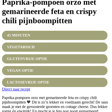
Paprika-pompoen orzo met
gemarineerde feta en crispy
chili pijnboompitten
45 MINUTEN
VEGETARISCH
GLUTENVRIJE OPTIE
VEGAN OPTIE
LACTOSEVRIJE OPTIE
Direct naar recept
Paprika-pompoen orzo met gemarineerde feta en crispy chili
pijnboompitten 🧡 Dit is zo’n lekker en voedzaam gerecht! De saus
maak je met de geroosterde groenten en cottage cheese. Dus lekker
romig én eiwitrijk! En mocht je je feta nog nooit gemarineerd