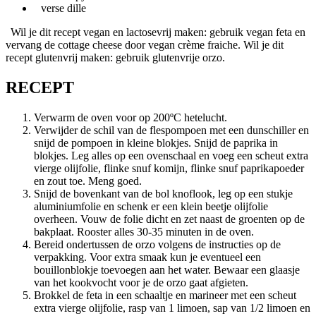
verse dille
Wil je dit recept vegan en lactosevrij maken: gebruik vegan feta en
vervang de cottage cheese door vegan crème fraiche. Wil je dit
recept glutenvrij maken: gebruik glutenvrije orzo.
RECEPT
Verwarm de oven voor op 200ºC hetelucht.
Verwijder de schil van de flespompoen met een dunschiller en
snijd de pompoen in kleine blokjes. Snijd de paprika in
blokjes. Leg alles op een ovenschaal en voeg een scheut extra
vierge olijfolie, flinke snuf komijn, flinke snuf paprikapoeder
en zout toe. Meng goed.
Snijd de bovenkant van de bol knoflook, leg op een stukje
aluminiumfolie en schenk er een klein beetje olijfolie
overheen. Vouw de folie dicht en zet naast de groenten op de
bakplaat. Rooster alles 30-35 minuten in de oven.
Bereid ondertussen de orzo volgens de instructies op de
verpakking. Voor extra smaak kun je eventueel een
bouillonblokje toevoegen aan het water. Bewaar een glaasje
van het kookvocht voor je de orzo gaat afgieten.
Brokkel de feta in een schaaltje en marineer met een scheut
extra vierge olijfolie, rasp van 1 limoen, sap van 1/2 limoen en