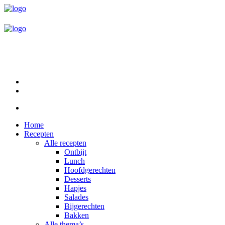
Home
Recepten
Alle recepten
Ontbijt
Lunch
Hoofdgerechten
Desserts
Hapjes
Salades
Bijgerechten
Bakken
Alle thema’s