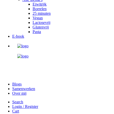
Eiwitrijk
Borrelen
25 minuten
Vegan
Lactosevrij
Glutenvrij
Pasta
E-book
Blogs
Samenwerken
Over mij
Search
Login / Register
Cart