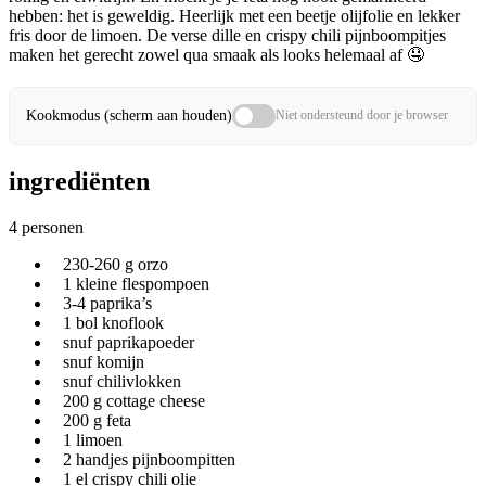
hebben: het is geweldig. Heerlijk met een beetje olijfolie en lekker
fris door de limoen. De verse dille en crispy chili pijnboompitjes
maken het gerecht zowel qua smaak als looks helemaal af 🤤
Kookmodus (scherm aan houden)
Niet ondersteund door je browser
ingrediënten
4 personen
230-260 g orzo
1 kleine flespompoen
3-4 paprika’s
1 bol knoflook
snuf paprikapoeder
snuf komijn
snuf chilivlokken
200 g cottage cheese
200 g feta
1 limoen
2 handjes pijnboompitten
1 el crispy chili olie